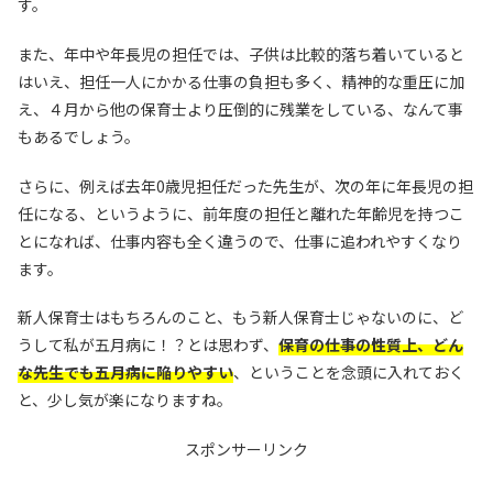
す。
また、年中や年長児の担任では、子供は比較的落ち着いていると
はいえ、担任一人にかかる仕事の負担も多く、精神的な重圧に加
え、４月から他の保育士より圧倒的に残業をしている、なんて事
もあるでしょう。
さらに、例えば去年0歳児担任だった先生が、次の年に年長児の担
任になる、というように、前年度の担任と離れた年齢児を持つこ
とになれば、仕事内容も全く違うので、仕事に追われやすくなり
ます。
新人保育士はもちろんのこと、もう新人保育士じゃないのに、ど
うして私が五月病に！？とは思わず、
保育の仕事の性質上、どん
な先生でも五月病に陥りやすい
、ということを念頭に入れておく
と、少し気が楽になりますね。
スポンサーリンク