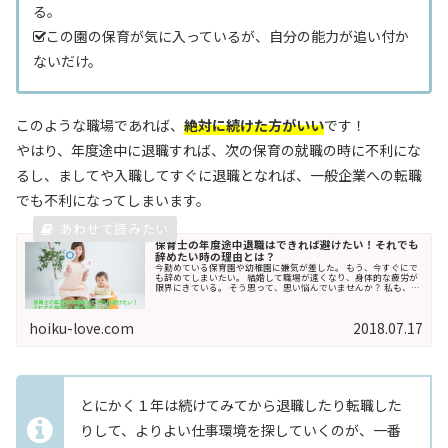
る。
この園の保育が気に入っているが、自分の能力が追い付か
ないだけ。
このような職場であれば、
絶対に続けた方がいい
です！
やはり、年度途中に退職すれば、次の保育の就職の時に不利にな
るし、ましてや入職してすぐに退職となれば、一般企業への転職
でも不利になってしまいます。
保育士の年度途中退職はできれば避けたい！それでも
辞めたい時の理由とは？
今勤めている保育園や幼稚園に嫌気が差した。 もう、今すぐにで
も辞めてしまいたい。 結婚して職場が遠くなり、身体的な疲労が
限界にきている。 そう思って、思い悩んでいませんか？ 私も、幼
稚園教諭をしていた頃、人間関係の悪い園...
hoiku-love.com
2018.07.17
とにかく１年は続けてみてから退職したり転職した
りして、よりよい仕事環境を探していくのが、一番