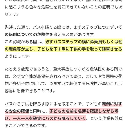
に起こりうる色々な危険性を認知できていないことの証明でもあ
ります。
先述した通り、バスを降りる際には、まず
ステップにつまずいて
の転倒についての危険性
を考える必要があります。
この認識がある園は、
必ずバスステップの横に添乗員もしくは他
の職員等が立ち、子どもを下す際に子供の手を取って降車させる
ようにします。
たとえ５歳児であろうと、重大事故につながる危険性のある所で
は、必ず安全性が最優先されるべきであり、ましてや登園時の荷
物が多い子供に対して、つまずいて転倒する危険性が高いことは
容易に想像できることです。
バスから子供を降ろす際に手を取ることで、子どもの
転倒に対す
る安全の確保
と同時に、
子どもの名前を名簿を確認しながら呼
び、一人一人を確実にバスから降ろしていく
、という作業も兼ね
ることができるのです。