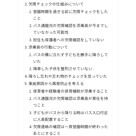
欠席チェックの仕組みについて
登園時間を過ぎる前に欠席チェックをした
こと
バス通園児の欠席確認を添乗員が今までし
ていなかった可能性
担任も保護者への欠席確認をしていない
添乗員の行動について
バスの横に立たず子どもを勝手に降ろして
いた
降車した子供を整列させていない
降ろし忘れや忘れ物のチェックを怠っていた
事故原因から再発防止を考える
保育者や経験者の保育補助が添乗すること
バス通園児の欠席確認は添乗員が責任を持
つこと
子どもがバスから降りる時はバス入口付近
に人員配置すること
欠席連絡の確認は一斉登園時間が終わった
あとにすること