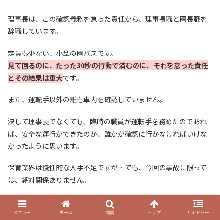
理事長は、この確認義務を怠った責任から、理事長職と園長職を
辞職しています。
定員も少ない、小型の園バスです。
見て回るのに、たった30秒の行動で済むのに、それを怠った責任
とその結果は重大
です。
また、運転手以外の誰も車内を確認していません。
決して理事長でなくても、臨時の職員が運転手を務めたのであれ
ば、安全な運行ができたのか、誰かが確認に行かなければいけな
かったように思います。
保育業界は慢性的な人手不足ですが…でも、今回の事故に限って
は、絶対関係ありません。
園バスから子供を降ろす際に、補助に入る先生が必要な時間っ
て、どんな多く見積もっても最大で５分です。
メニュー
ホーム
検索
トップ
サイドバー