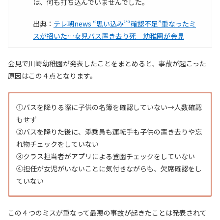
は、何も打ち込んでいませんでした。
出典：
テレ朝news “思い込み”“確認不足”重なったミ
スが招いた…女児バス置き去り死 幼稚園が会見
会見で川崎幼稚園が発表したことをまとめると、事故が起こった
原因はこの４点となります。
①バスを降りる際に子供の名簿を確認していない→人数確認
もせず
②バスを降りた後に、添乗員も運転手も子供の置き去りや忘
れ物チェックをしていない
③クラス担当者がアプリによる登園チェックをしていない
④担任が女児がいないことに気付きながらも、欠席確認をし
ていない
この４つのミスが重なって最悪の事故が起きたことは発表されて