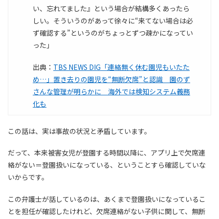
い、忘れてました』という場合が結構多くあったら
しい。そういうのがあって徐々に“来てない場合は必
ず確認する”というのがちょっとずつ疎かになってい
った」
出典：
TBS NEWS DIG「連絡無く休む園児もいたた
め…」置き去りの園児を“無断欠席”と認識 園のず
さんな管理が明らかに 海外では検知システム義務
化も
この話は、実は事故の状況と矛盾しています。
だって、本来被害女児が登園する時間以降に、アプリ上で欠席連
絡がない＝登園扱いになっている、ということすら確認していな
いからです。
この弁護士が話しているのは、あくまで登園扱いになっているこ
とを担任が確認したけれど、欠席連絡がない子供に関して、無断