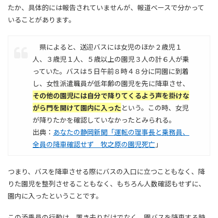
たか、具体的には報告されていませんが、報道ベースで分かって
いることがあります。
県によると、送迎バスには女児のほか２歳児１
人、３歳児１人、５歳以上の園児３人の計６人が乗
っていた。バスは５日午前８時４８分に同園に到着
し、女性派遣職員が低年齢の園児を先に降車させ、
その他の園児には自分で降りてくるよう声を掛けな
がら門を開けて園内に入った
という。この時、女児
が降りたかを確認していなかったとみられる。
出典：
あなたの静岡新聞「運転の理事長と乗務員、
全員の降車確認せず 牧之原の園児死亡
」
つまり、バスを降車させる際にバスの入口に立つこともなく、降
りた園児を整列させることもなく、もちろん人数確認もせずに、
園内に入ったということです。
この添乗員の行動は、置き去りだけでなく、園バスを降車する時